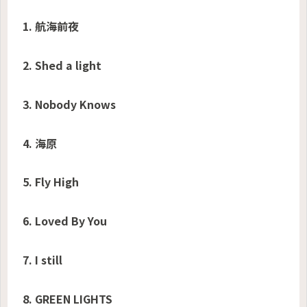
1. 航海前夜
2. Shed a light
3. Nobody Knows
4. 海原
5. Fly High
6. Loved By You
7. I still
8. GREEN LIGHTS