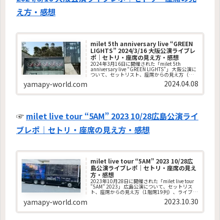
え方・感想
milet 5th anniversary live “GREEN
LIGHTS” 2024/3/16 大阪公演ライブレ
ポ｜セトリ・座席の見え方・感想
2024年3月16日に開催された「milet 5th
anniversary live “GREEN LIGHTS”」 大阪公演に
ついて、セットリスト、座席からの見え方（ス
タンドG 21列）、ライブの感想を詳しくまとめ
2024.04.08
yamapy-world.com
ています。
☞
milet live tour “5AM” 2023 10/28広島公演ライ
ブレポ｜セトリ・座席の見え方・感想
milet live tour “5AM” 2023 10/28広
島公演ライブレポ｜セトリ・座席の見え
方・感想
2023年10月28日に開催された「milet live tour
"5AM" 2023」 広島公演について、セットリス
ト、座席からの見え方（1階席19列）、ライブの
感想を詳しくまとめています。
2023.10.30
yamapy-world.com