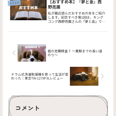
【おすすめ本】『夢と金』西
おすすめ
野亮廣
私が最近読んだおすすめの本をご紹介
します。記念すべき第1回は、キング
コング西野亮廣さんの『夢と金』で
す。
癌の定期検査７ 〜寛解までの長い道
のり〜
ドラム式洗濯乾燥機を買って生活が変
わった｜東芝TW-127XP3Lレビュー
コメント