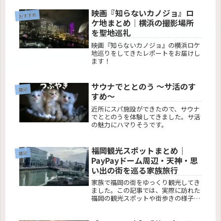
しんどさが気になる方、セトリや実際
の感想を知りたい方に向けて、神戸公
映画『知らないカノジョ』ロ
おすすめ
演1日目（10/12）の様子をリアルにレ
ケ地まとめ｜横浜の撮影場所
ポートします。
を聖地巡礼
映画『知らないカノジョ』の横浜ロケ
地巡りをしてきたレポートをお届けし
ます！
サウナでととのう 〜サ活のす
雑記
すめ〜
近所にスパ施設ができたので、サウナ
でととのうを体験してきました。サ活
の魅力にハマりそうです。
福岡観光スポットまとめ｜
雑記
PayPayドーム周辺・天神・思
い出の街を巡る家族旅行
家族で福岡の街をゆっくり観光してき
ました。この記事では、実際に訪れた
福岡の観光スポットや街歩きの様子を
ご紹介します。