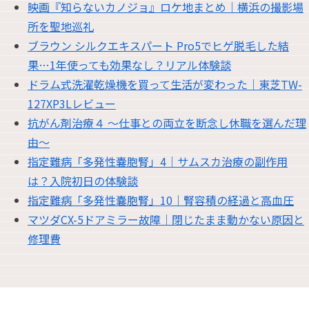
映画『知らないカノジョ』ロケ地まとめ｜横浜の撮影場
所を聖地巡礼
ブラウン シルクエキスパート Pro5でヒゲ脱毛した結
果…1年使っても効果なし？リアル体験談
ドラム式洗濯乾燥機を買って生活が変わった｜東芝TW-
127XP3Lレビュー
抗がん剤治療４ 〜仕事との両立を断念し休職を選んだ理
由〜
指定難病「多発性嚢胞腎」4｜サムスカ治療の副作用
は？入院初日の体験談
指定難病「多発性嚢胞腎」10｜腎容積の経過と高血圧
マツダCX-5ドアミラー故障｜閉じたまま動かない原因と
修理費