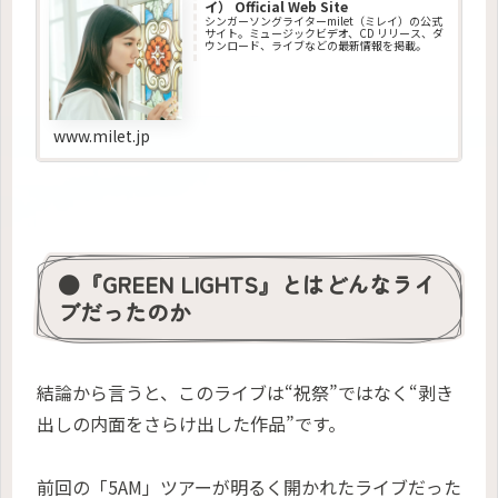
イ） Official Web Site
シンガーソングライターmilet（ミレイ）の公式
サイト。ミュージックビデオ、CD リリース、ダ
ウンロード、ライブなどの最新情報を掲載。
www.milet.jp
●『GREEN LIGHTS』とはどんなライ
ブだったのか
結論から言うと、このライブは“祝祭”ではなく“剥き
出しの内面をさらけ出した作品”です。
前回の「5AM」ツアーが明るく開かれたライブだった