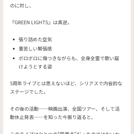
のに対し、
『GREEN LIGHTS』は真逆。
張り詰めた空気
重苦しい緊張感
ボロボロに傷つきながらも、全身全霊で歌い届
けようとする姿
5周年ライブとは思えないほど、シリアスで内省的な
ステージでした。
その後の活動──映画出演、全国ツアー、そして活
動休止発表──を知った今振り返ると、
このライブはひとつの“限界点”だったのではないか