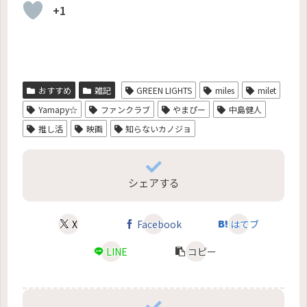
+1
おすすめ
雑記
GREEN LIGHTS
miles
milet
Yamapy☆
ファンクラブ
やまぴー
中島健人
推し活
映画
知らないカノジョ
シェアする
X
Facebook
はてブ
LINE
コピー