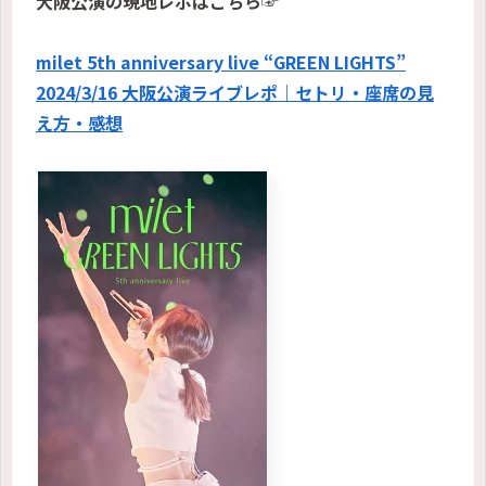
大阪公演の現地レポはこちら☞
milet 5th anniversary live “GREEN LIGHTS”
2024/3/16 大阪公演ライブレポ｜セトリ・座席の見
え方・感想