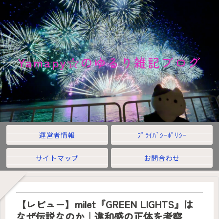
Yamapy☆のゆるり雑記ブログ
運営者情報
ﾌﾟﾗｲﾊﾞｼｰﾎﾟﾘｼｰ
サイトマップ
お問合わせ
【レビュー】milet『GREEN LIGHTS』は
なぜ伝説なのか｜違和感の正体を考察