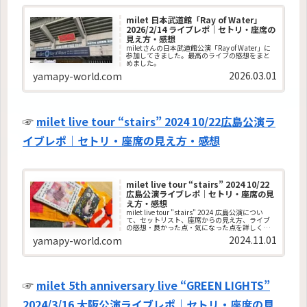
milet 日本武道館「Ray of Water」
2026/2/14 ライブレポ｜セトリ・座席の
見え方・感想
miletさんの日本武道館公演「Ray of Water」に
参加してきました。最高のライブの感想をまと
めました。
2026.03.01
yamapy-world.com
☞
milet live tour “stairs” 2024 10/22広島公演ラ
イブレポ｜セトリ・座席の見え方・感想
milet live tour “stairs” 2024 10/22
広島公演ライブレポ｜セトリ・座席の見
え方・感想
milet live tour "stairs" 2024 広島公演につい
て、セットリスト、座席からの見え方、ライブ
の感想・良かった点・気になった点を詳しくま
とめています。
2024.11.01
yamapy-world.com
☞
milet 5th anniversary live “GREEN LIGHTS”
2024/3/16 大阪公演ライブレポ｜セトリ・座席の見