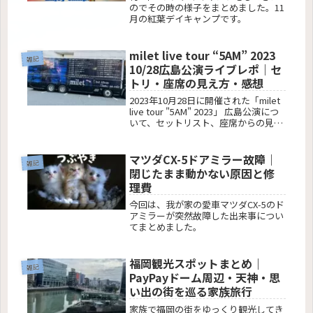
のでその時の様子をまとめました。11
月の紅葉デイキャンプです。
milet live tour “5AM” 2023
雑記
10/28広島公演ライブレポ｜セ
トリ・座席の見え方・感想
2023年10月28日に開催された「milet
live tour "5AM" 2023」 広島公演につ
いて、セットリスト、座席からの見え
方（1階席19列）、ライブの感想を詳
しくまとめています。
マツダCX-5ドアミラー故障｜
雑記
閉じたまま動かない原因と修
理費
今回は、我が家の愛車マツダCX-5のド
アミラーが突然故障した出来事につい
てまとめました。
福岡観光スポットまとめ｜
雑記
PayPayドーム周辺・天神・思
い出の街を巡る家族旅行
家族で福岡の街をゆっくり観光してき