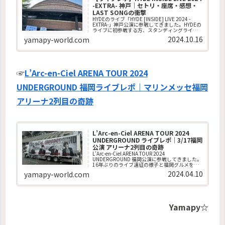
-EXTRA- 神戸｜セトリ・座席・感想・
LAST SONGの衝撃
HYDEのライブ「HYDE [INSIDE] LIVE 2024 -
EXTRA-」神戸公演に参戦してきました。HYDEの
ライブに初参戦する方、スタンディングライブ
の雰囲気やしんどさが気になる方、セトリや実
2024.10.16
yamapy-world.com
際の感想を知りたい方に向けて、神戸公演1日目
（10/12）の様子をリアルにレポートします。
☞
L’Arc-en-Ciel ARENA TOUR 2024
UNDERGROUND 福岡ライブレポ｜マリンメッセ福岡
アリーナ2列目の奇跡
L’Arc-en-Ciel ARENA TOUR 2024
UNDERGROUND ライブレポ｜3/17福岡
公演 アリーナ2列目の奇跡
L'Arc-en-Ciel ARENA TOUR 2024
UNDERGROUND 福岡公演に参戦してきました。
16年ぶりのライブ遠征の様子と福岡グルメをま
とめました。
2024.04.10
yamapy-world.com
Yamapy☆