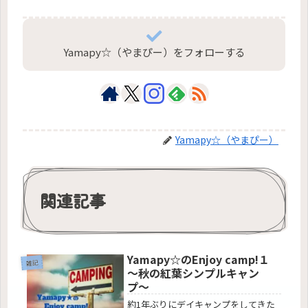
Yamapy☆（やまぴー）をフォローする
Yamapy☆（やまぴー）
関連記事
Yamapy☆のEnjoy camp!１
雑記
〜秋の紅葉シンプルキャン
プ〜
約1年ぶりにデイキャンプをしてきた