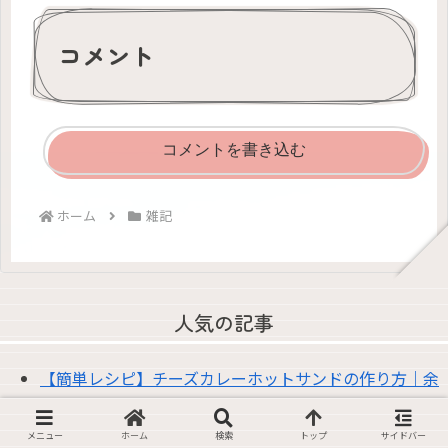
コメント
コメントを書き込む
ホーム
雑記
人気の記事
【簡単レシピ】チーズカレーホットサンドの作り方｜余
ったカレーを絶品リメイク
家庭用脱毛器ケノンでヒゲ脱毛｜ストロング2の効果・痛
メニュー
ホーム
検索
トップ
サイドバー