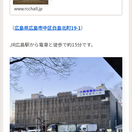
り、合唱や練習、会議、研修、打合せ等でご利
用いただけます。
www.rcchall.jp
（
広島県広島市中区白島北町19-1
）
JR広島駅から電車と徒歩で約15分です。