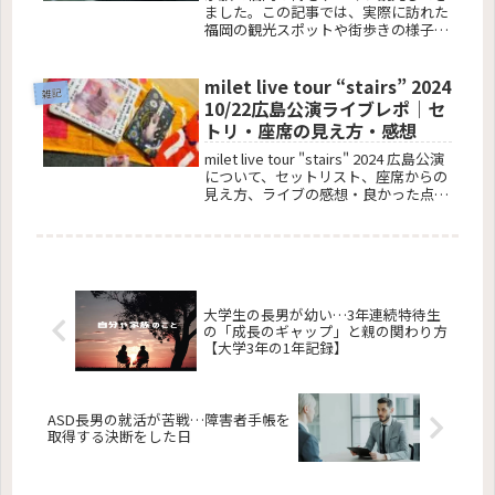
ました。この記事では、実際に訪れた
福岡の観光スポットや街歩きの様子を
ご紹介します。
milet live tour “stairs” 2024
雑記
10/22広島公演ライブレポ｜セ
トリ・座席の見え方・感想
milet live tour "stairs" 2024 広島公演
について、セットリスト、座席からの
見え方、ライブの感想・良かった点・
気になった点を詳しくまとめていま
す。
大学生の長男が幼い…3年連続特待生
の「成長のギャップ」と親の関わり方
【大学3年の1年記録】
ASD長男の就活が苦戦…障害者手帳を
取得する決断をした日