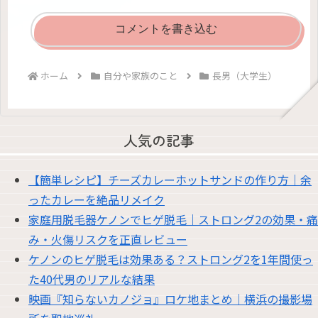
コメントを書き込む
ホーム
自分や家族のこと
長男（大学生）
人気の記事
【簡単レシピ】チーズカレーホットサンドの作り方｜余
ったカレーを絶品リメイク
家庭用脱毛器ケノンでヒゲ脱毛｜ストロング2の効果・痛
み・火傷リスクを正直レビュー
ケノンのヒゲ脱毛は効果ある？ストロング2を1年間使っ
た40代男のリアルな結果
映画『知らないカノジョ』ロケ地まとめ｜横浜の撮影場