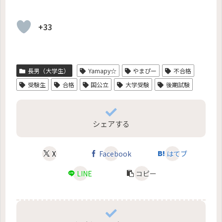
+33
長男（大学生）
Yamapy☆
やまぴー
不合格
受験生
合格
国公立
大学受験
後期試験
シェアする
X
Facebook
はてブ
LINE
コピー