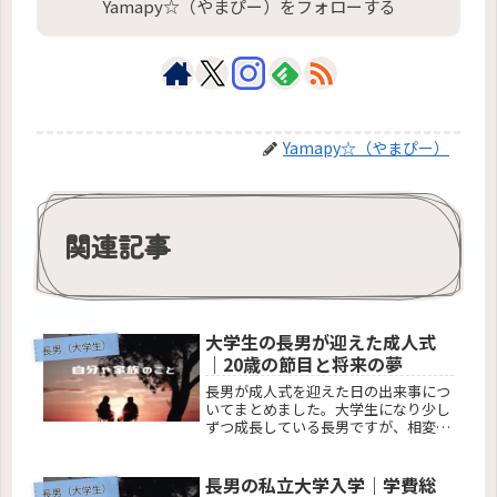
Yamapy☆（やまぴー）をフォローする
Yamapy☆（やまぴー）
関連記事
大学生の長男が迎えた成人式
長男（大学生）
｜20歳の節目と将来の夢
長男が成人式を迎えた日の出来事につ
いてまとめました。大学生になり少し
ずつ成長している長男ですが、相変わ
らず親として心配な面も多く…そんな
リアルな一日でした。
長男の私立大学入学｜学費総
長男（大学生）