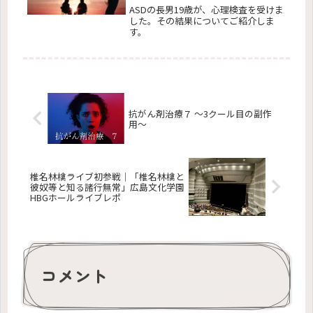
ASDの長男19歳が、心理検査を受けま
した。その結果についてご紹介しま
す。
抗がん剤治療７ 〜3クール目の副作
用〜
椎名林檎ライブ初参戦｜「椎名林檎と
彼奴等と知る諸行無常」広島文化学園
HBGホールライブレポ
コメント