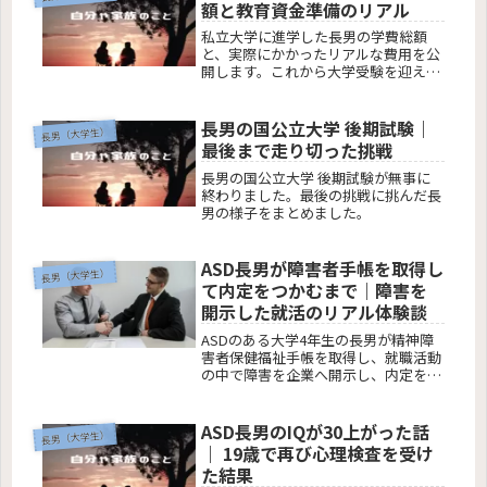
額と教育資金準備のリアル
私立大学に進学した長男の学費総額
と、実際にかかったリアルな費用を公
開します。これから大学受験を迎える
ご家庭へ、教育資金準備の参考になれ
ば幸いです。
長男の国公立大学 後期試験｜
長男（大学生）
最後まで走り切った挑戦
長男の国公立大学 後期試験が無事に
終わりました。最後の挑戦に挑んだ長
男の様子をまとめました。
ASD長男が障害者手帳を取得し
長男（大学生）
て内定をつかむまで｜障害を
開示した就活のリアル体験談
ASDのある大学4年生の長男が精神障
害者保健福祉手帳を取得し、就職活動
の中で障害を企業へ開示し、内定をい
ただくまでの実体験をまとめました。
ASD長男のIQが30上がった話
長男（大学生）
｜ 19歳で再び心理検査を受け
た結果