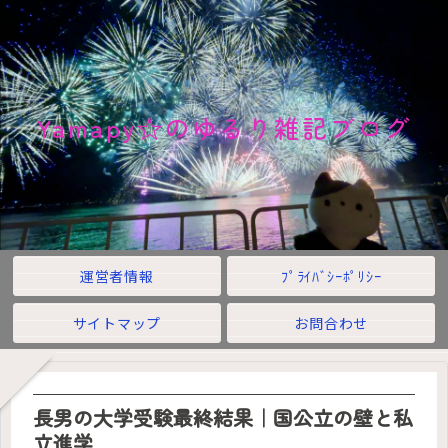
Yamapy☆のゆるり雑記ブログ
運営者情報
ﾌﾟﾗｲﾊﾞｼｰﾎﾟﾘｼｰ
サイトマップ
お問合わせ
長男の大学受験最終結果｜国公立の壁と私
立進学