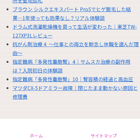
所を聖地巡礼
ブラウン シルクエキスパート Pro5でヒゲ脱毛した結
果…1年使っても効果なし？リアル体験談
ドラム式洗濯乾燥機を買って生活が変わった｜東芝TW-
127XP3Lレビュー
抗がん剤治療４ 〜仕事との両立を断念し休職を選んだ理
由〜
指定難病「多発性嚢胞腎」4｜サムスカ治療の副作用
は？入院初日の体験談
指定難病「多発性嚢胞腎」10｜腎容積の経過と高血圧
マツダCX-5ドアミラー故障｜閉じたまま動かない原因と
修理費
ホーム
サイトマップ