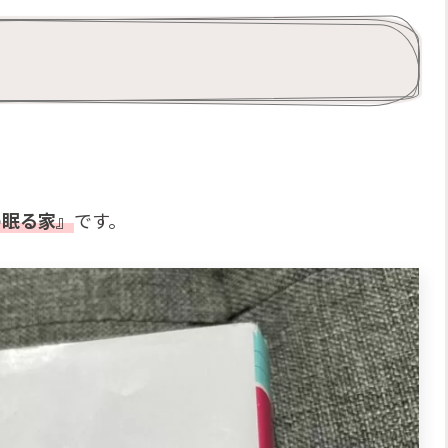
の眠る家』
です。