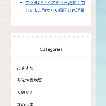
マツダCX-5ドアミラー故障｜閉
じたまま動かない原因と修理費
Categories
おすすめ
多発性嚢胞腎
大腸がん
庭の活用