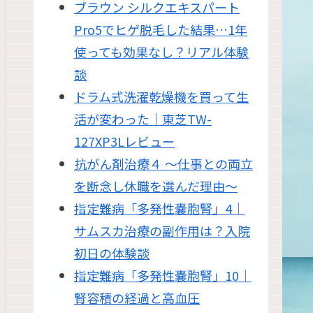
ブラウン シルクエキスパート
Pro5でヒゲ脱毛した結果…1年
使っても効果なし？リアル体験
談
ドラム式洗濯乾燥機を買って生
活が変わった｜東芝TW-
127XP3Lレビュー
抗がん剤治療４ 〜仕事との両立
を断念し休職を選んだ理由〜
指定難病「多発性嚢胞腎」4｜
サムスカ治療の副作用は？入院
初日の体験談
指定難病「多発性嚢胞腎」10｜
腎容積の経過と高血圧