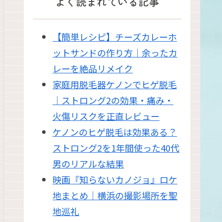
よく読まれている記事
【簡単レシピ】チーズカレーホ
ットサンドの作り方｜余ったカ
レーを絶品リメイク
家庭用脱毛器ケノンでヒゲ脱毛
｜ストロング2の効果・痛み・
火傷リスクを正直レビュー
ケノンのヒゲ脱毛は効果ある？
ストロング2を1年間使った40代
男のリアルな結果
映画『知らないカノジョ』ロケ
地まとめ｜横浜の撮影場所を聖
地巡礼