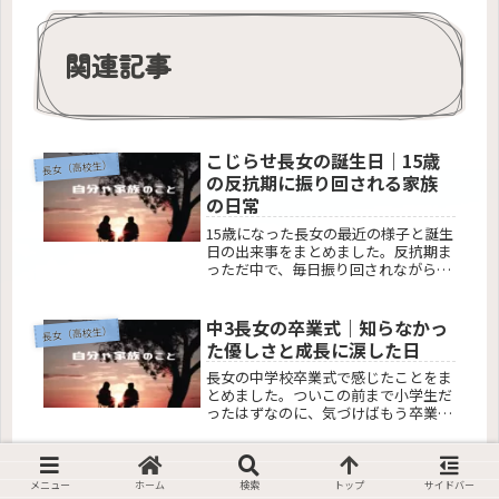
関連記事
こじらせ長女の誕生日｜15歳
長女（高校生）
の反抗期に振り回される家族
の日常
15歳になった長女の最近の様子と誕生
日の出来事をまとめました。反抗期ま
っただ中で、毎日振り回されながら
も、「これも成長の一部なんだろう
な」と感じる日々です。思春期のお子
さんを持つ親御さんの参考になれば嬉
中3長女の卒業式｜知らなかっ
長女（高校生）
しいです。
た優しさと成長に涙した日
長女の中学校卒業式で感じたことをま
とめました。ついこの前まで小学生だ
ったはずなのに、気づけばもう卒業。
反抗期でぶつかることも増えました
が、その裏で確実に成長している姿も
見えた一日でした。思春期のお子さん
中3長女の前期中間テスト結果
長女（高校生）
を持つ方の参考になれば嬉しいです。
メニュー
ホーム
検索
トップ
サイドバー
｜数学30点アップと反抗期の