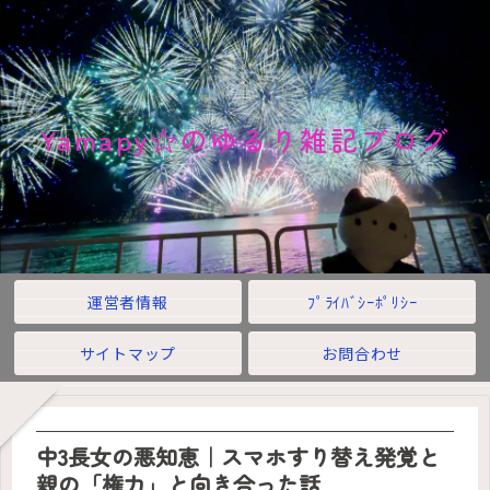
Yamapy☆のゆるり雑記ブログ
運営者情報
ﾌﾟﾗｲﾊﾞｼｰﾎﾟﾘｼｰ
サイトマップ
お問合わせ
中3長女の悪知恵｜スマホすり替え発覚と
親の「権力」と向き合った話