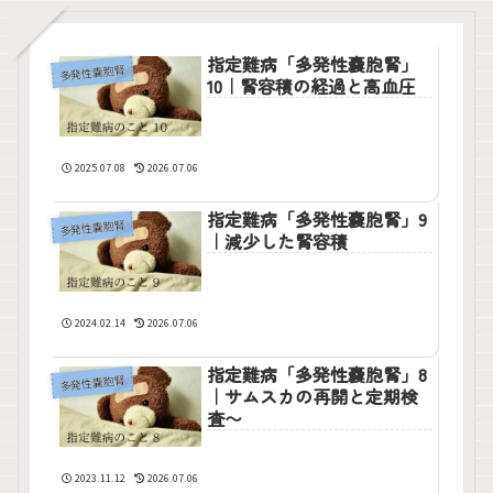
指定難病「多発性嚢胞腎」
多発性嚢胞腎
10｜腎容積の経過と高血圧
2025.07.08
2026.07.06
指定難病「多発性嚢胞腎」9
多発性嚢胞腎
｜減少した腎容積
2024.02.14
2026.07.06
指定難病「多発性嚢胞腎」8
多発性嚢胞腎
｜サムスカの再開と定期検
査〜
2023.11.12
2026.07.06