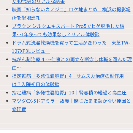
た40代男のリアルな結果
映画『知らないカノジョ』ロケ地まとめ｜横浜の撮影場
所を聖地巡礼
ブラウン シルクエキスパート Pro5でヒゲ脱毛した結
果…1年使っても効果なし？リアル体験談
ドラム式洗濯乾燥機を買って生活が変わった｜東芝TW-
127XP3Lレビュー
抗がん剤治療４ 〜仕事との両立を断念し休職を選んだ理
由〜
指定難病「多発性嚢胞腎」4｜サムスカ治療の副作用
は？入院初日の体験談
指定難病「多発性嚢胞腎」10｜腎容積の経過と高血圧
マツダCX-5ドアミラー故障｜閉じたまま動かない原因と
修理費