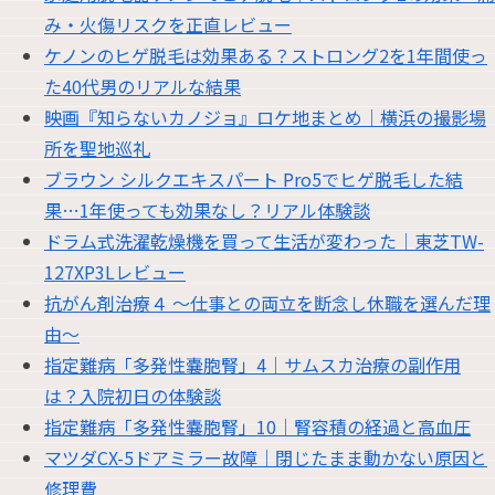
み・火傷リスクを正直レビュー
ケノンのヒゲ脱毛は効果ある？ストロング2を1年間使っ
た40代男のリアルな結果
映画『知らないカノジョ』ロケ地まとめ｜横浜の撮影場
所を聖地巡礼
ブラウン シルクエキスパート Pro5でヒゲ脱毛した結
果…1年使っても効果なし？リアル体験談
ドラム式洗濯乾燥機を買って生活が変わった｜東芝TW-
127XP3Lレビュー
抗がん剤治療４ 〜仕事との両立を断念し休職を選んだ理
由〜
指定難病「多発性嚢胞腎」4｜サムスカ治療の副作用
は？入院初日の体験談
指定難病「多発性嚢胞腎」10｜腎容積の経過と高血圧
マツダCX-5ドアミラー故障｜閉じたまま動かない原因と
修理費