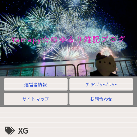
Yamapy☆のゆるり雑記ブログ
運営者情報
ﾌﾟﾗｲﾊﾞｼｰﾎﾟﾘｼｰ
サイトマップ
お問合わせ
XG