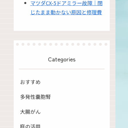
マツダCX-5ドアミラー故障｜閉
じたまま動かない原因と修理費
Categories
おすすめ
多発性嚢胞腎
大腸がん
庭の活用