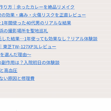
作り方｜余ったカレーを絶品リメイク
2の効果・痛み・火傷リスクを正直レビュー
1年間使った40代男のリアルな結果
浜の撮影場所を聖地巡礼
脱毛した結果…1年使っても効果なし？リアル体験談
芝TW-127XP3Lレビュー
職を選んだ理由〜
の副作用は？入院初日の体験談
過と高血圧
かない原因と修理費