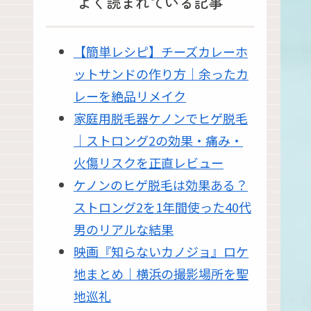
よく読まれている記事
【簡単レシピ】チーズカレーホ
ットサンドの作り方｜余ったカ
レーを絶品リメイク
家庭用脱毛器ケノンでヒゲ脱毛
｜ストロング2の効果・痛み・
火傷リスクを正直レビュー
ケノンのヒゲ脱毛は効果ある？
ストロング2を1年間使った40代
男のリアルな結果
映画『知らないカノジョ』ロケ
地まとめ｜横浜の撮影場所を聖
地巡礼