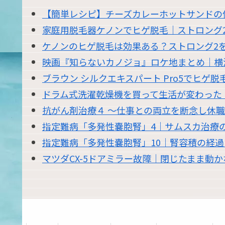
【簡単レシピ】チーズカレーホットサンドの
家庭用脱毛器ケノンでヒゲ脱毛｜ストロング
ケノンのヒゲ脱毛は効果ある？ストロング2を
映画『知らないカノジョ』ロケ地まとめ｜横
ブラウン シルクエキスパート Pro5でヒゲ
ドラム式洗濯乾燥機を買って生活が変わった｜東
抗がん剤治療４ 〜仕事との両立を断念し休
指定難病「多発性嚢胞腎」4｜サムスカ治療
指定難病「多発性嚢胞腎」10｜腎容積の経
マツダCX-5ドアミラー故障｜閉じたまま動