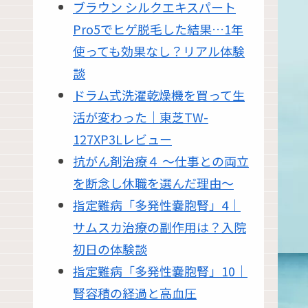
ブラウン シルクエキスパート
Pro5でヒゲ脱毛した結果…1年
使っても効果なし？リアル体験
談
ドラム式洗濯乾燥機を買って生
活が変わった｜東芝TW-
127XP3Lレビュー
抗がん剤治療４ 〜仕事との両立
を断念し休職を選んだ理由〜
指定難病「多発性嚢胞腎」4｜
サムスカ治療の副作用は？入院
初日の体験談
指定難病「多発性嚢胞腎」10｜
腎容積の経過と高血圧