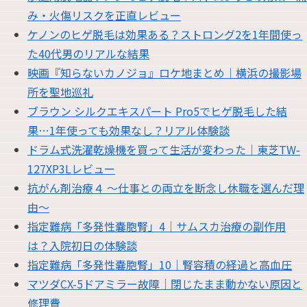
み・火傷リスクを正直レビュー
ケノンのヒゲ脱毛は効果ある？ストロング2を1年間使っ
た40代男のリアルな結果
映画『知らないカノジョ』ロケ地まとめ｜横浜の撮影場
所を聖地巡礼
ブラウン シルクエキスパート Pro5でヒゲ脱毛した結
果…1年使っても効果なし？リアル体験談
ドラム式洗濯乾燥機を買って生活が変わった｜東芝TW-
127XP3Lレビュー
抗がん剤治療４ 〜仕事との両立を断念し休職を選んだ理
由〜
指定難病「多発性嚢胞腎」4｜サムスカ治療の副作用
は？入院初日の体験談
指定難病「多発性嚢胞腎」10｜腎容積の経過と高血圧
マツダCX-5ドアミラー故障｜閉じたまま動かない原因と
修理費