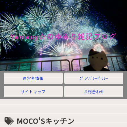
Yamapy☆のゆるり雑記ブログ
運営者情報
ﾌﾟﾗｲﾊﾞｼｰﾎﾟﾘｼｰ
サイトマップ
お問合わせ
MOCO'Sキッチン