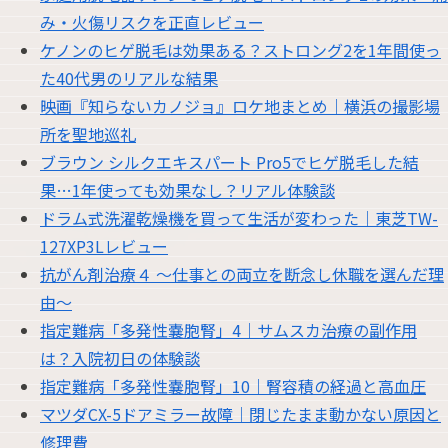
み・火傷リスクを正直レビュー
ケノンのヒゲ脱毛は効果ある？ストロング2を1年間使っ
た40代男のリアルな結果
映画『知らないカノジョ』ロケ地まとめ｜横浜の撮影場
所を聖地巡礼
ブラウン シルクエキスパート Pro5でヒゲ脱毛した結
果…1年使っても効果なし？リアル体験談
ドラム式洗濯乾燥機を買って生活が変わった｜東芝TW-
127XP3Lレビュー
抗がん剤治療４ 〜仕事との両立を断念し休職を選んだ理
由〜
指定難病「多発性嚢胞腎」4｜サムスカ治療の副作用
は？入院初日の体験談
指定難病「多発性嚢胞腎」10｜腎容積の経過と高血圧
マツダCX-5ドアミラー故障｜閉じたまま動かない原因と
修理費