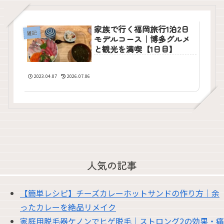
家族で行く福岡旅行1泊2日
雑記
モデルコース｜博多グルメ
と観光を満喫【1日目】
2023.04.07
2026.07.06
人気の記事
【簡単レシピ】チーズカレーホットサンドの作り方｜余
ったカレーを絶品リメイク
家庭用脱毛器ケノンでヒゲ脱毛｜ストロング2の効果・痛