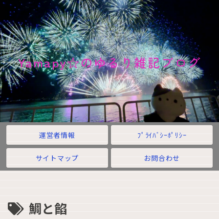
Yamapy☆のゆるり雑記ブログ
運営者情報
ﾌﾟﾗｲﾊﾞｼｰﾎﾟﾘｼｰ
サイトマップ
お問合わせ
鯛と餡