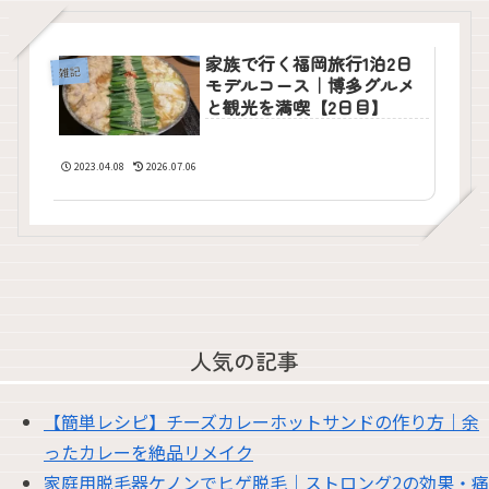
家族で行く福岡旅行1泊2日
雑記
モデルコース｜博多グルメ
と観光を満喫【2日目】
2023.04.08
2026.07.06
人気の記事
【簡単レシピ】チーズカレーホットサンドの作り方｜余
ったカレーを絶品リメイク
家庭用脱毛器ケノンでヒゲ脱毛｜ストロング2の効果・痛