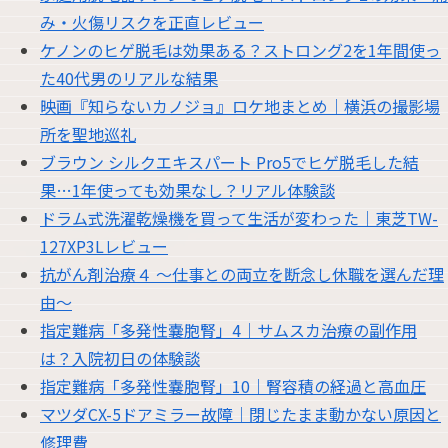
み・火傷リスクを正直レビュー
ケノンのヒゲ脱毛は効果ある？ストロング2を1年間使っ
た40代男のリアルな結果
映画『知らないカノジョ』ロケ地まとめ｜横浜の撮影場
所を聖地巡礼
ブラウン シルクエキスパート Pro5でヒゲ脱毛した結
果…1年使っても効果なし？リアル体験談
ドラム式洗濯乾燥機を買って生活が変わった｜東芝TW-
127XP3Lレビュー
抗がん剤治療４ 〜仕事との両立を断念し休職を選んだ理
由〜
指定難病「多発性嚢胞腎」4｜サムスカ治療の副作用
は？入院初日の体験談
指定難病「多発性嚢胞腎」10｜腎容積の経過と高血圧
マツダCX-5ドアミラー故障｜閉じたまま動かない原因と
修理費