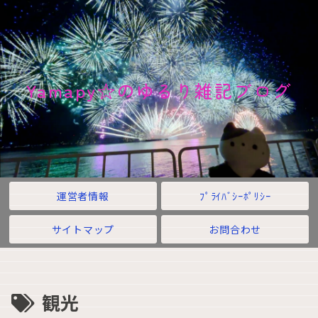
Yamapy☆のゆるり雑記ブログ
運営者情報
ﾌﾟﾗｲﾊﾞｼｰﾎﾟﾘｼｰ
サイトマップ
お問合わせ
観光