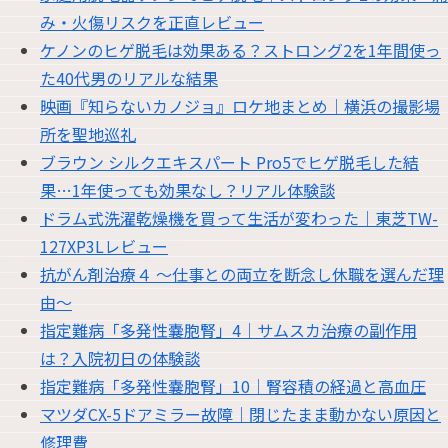
み・火傷リスクを正直レビュー
ケノンのヒゲ脱毛は効果ある？ストロング2を1年間使っ
た40代男のリアルな結果
映画『知らないカノジョ』ロケ地まとめ｜横浜の撮影場
所を聖地巡礼
ブラウン シルクエキスパート Pro5でヒゲ脱毛した結
果…1年使っても効果なし？リアル体験談
ドラム式洗濯乾燥機を買って生活が変わった｜東芝TW-
127XP3Lレビュー
抗がん剤治療４ 〜仕事との両立を断念し休職を選んだ理
由〜
指定難病「多発性嚢胞腎」4｜サムスカ治療の副作用
は？入院初日の体験談
指定難病「多発性嚢胞腎」10｜腎容積の経過と高血圧
マツダCX-5ドアミラー故障｜閉じたまま動かない原因と
修理費