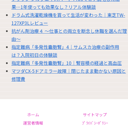
果…1年使っても効果なし？リアル体験談
ドラム式洗濯乾燥機を買って生活が変わった｜東芝TW-
127XP3Lレビュー
抗がん剤治療４ 〜仕事との両立を断念し休職を選んだ理
由〜
指定難病「多発性嚢胞腎」4｜サムスカ治療の副作用
は？入院初日の体験談
指定難病「多発性嚢胞腎」10｜腎容積の経過と高血圧
マツダCX-5ドアミラー故障｜閉じたまま動かない原因と
修理費
ホーム
サイトマップ
運営者情報
ﾌﾟﾗｲﾊﾞｼｰﾎﾟﾘｼｰ