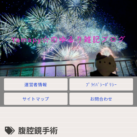
Yamapy☆のゆるり雑記ブログ
運営者情報
ﾌﾟﾗｲﾊﾞｼｰﾎﾟﾘｼｰ
サイトマップ
お問合わせ
腹腔鏡手術