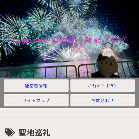
Yamapy☆のゆるり雑記ブログ
運営者情報
ﾌﾟﾗｲﾊﾞｼｰﾎﾟﾘｼｰ
サイトマップ
お問合わせ
聖地巡礼