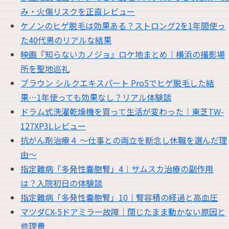
み・火傷リスクを正直レビュー
ケノンのヒゲ脱毛は効果ある？ストロング2を1年間使っ
た40代男のリアルな結果
映画『知らないカノジョ』ロケ地まとめ｜横浜の撮影場
所を聖地巡礼
ブラウン シルクエキスパート Pro5でヒゲ脱毛した結
果…1年使っても効果なし？リアル体験談
ドラム式洗濯乾燥機を買って生活が変わった｜東芝TW-
127XP3Lレビュー
抗がん剤治療４ 〜仕事との両立を断念し休職を選んだ理
由〜
指定難病「多発性嚢胞腎」4｜サムスカ治療の副作用
は？入院初日の体験談
指定難病「多発性嚢胞腎」10｜腎容積の経過と高血圧
マツダCX-5ドアミラー故障｜閉じたまま動かない原因と
修理費