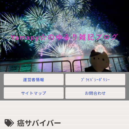
Yamapy☆のゆるり雑記ブログ
運営者情報
ﾌﾟﾗｲﾊﾞｼｰﾎﾟﾘｼｰ
サイトマップ
お問合わせ
癌サバイバー