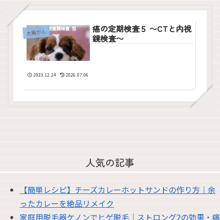
癌の定期検査５ 〜CTと内視
大腸がん
鏡検査〜
2023.12.24
2026.07.06
人気の記事
【簡単レシピ】チーズカレーホットサンドの作り方｜余
ったカレーを絶品リメイク
家庭用脱毛器ケノンでヒゲ脱毛｜ストロング2の効果・痛