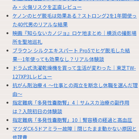
み・火傷リスクを正直レビュー
ケノンのヒゲ脱毛は効果ある？ストロング2を1年間使っ
た40代男のリアルな結果
映画『知らないカノジョ』ロケ地まとめ｜横浜の撮影場
所を聖地巡礼
ブラウン シルクエキスパート Pro5でヒゲ脱毛した結
果…1年使っても効果なし？リアル体験談
ドラム式洗濯乾燥機を買って生活が変わった｜東芝TW-
127XP3Lレビュー
抗がん剤治療４ 〜仕事との両立を断念し休職を選んだ理
由〜
指定難病「多発性嚢胞腎」4｜サムスカ治療の副作用
は？入院初日の体験談
指定難病「多発性嚢胞腎」10｜腎容積の経過と高血圧
マツダCX-5ドアミラー故障｜閉じたまま動かない原因と
修理費