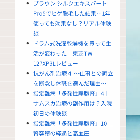
ブラウン シルクエキスパート
Pro5でヒゲ脱毛した結果…1年
使っても効果なし？リアル体験
談
ドラム式洗濯乾燥機を買って生
活が変わった｜東芝TW-
127XP3Lレビュー
抗がん剤治療４ 〜仕事との両立
を断念し休職を選んだ理由〜
指定難病「多発性嚢胞腎」4｜
サムスカ治療の副作用は？入院
初日の体験談
指定難病「多発性嚢胞腎」10｜
腎容積の経過と高血圧