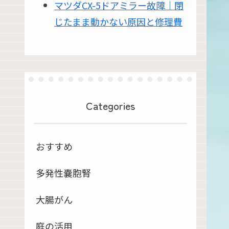
マツダCX-5ドアミラー故障｜閉
じたまま動かない原因と修理費
Categories
おすすめ
多発性嚢胞腎
大腸がん
庭の活用