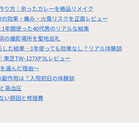
作り方｜余ったカレーを絶品リメイク
2の効果・痛み・火傷リスクを正直レビュー
1年間使った40代男のリアルな結果
浜の撮影場所を聖地巡礼
脱毛した結果…1年使っても効果なし？リアル体験談
芝TW-127XP3Lレビュー
職を選んだ理由〜
の副作用は？入院初日の体験談
過と高血圧
かない原因と修理費