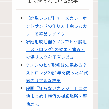
よく読まれている記事
【簡単レシピ】チーズカレーホ
ットサンドの作り方｜余ったカ
レーを絶品リメイク
家庭用脱毛器ケノンでヒゲ脱毛
｜ストロング2の効果・痛み・
火傷リスクを正直レビュー
ケノンのヒゲ脱毛は効果ある？
ストロング2を1年間使った40代
男のリアルな結果
映画『知らないカノジョ』ロケ
地まとめ｜横浜の撮影場所を聖
地巡礼