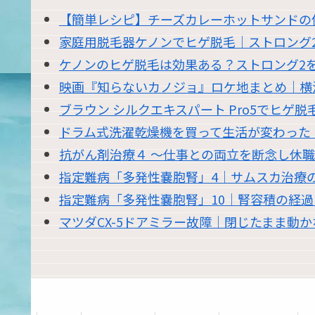
【簡単レシピ】チーズカレーホットサンドの
家庭用脱毛器ケノンでヒゲ脱毛｜ストロング
ケノンのヒゲ脱毛は効果ある？ストロング2を
映画『知らないカノジョ』ロケ地まとめ｜横
ブラウン シルクエキスパート Pro5でヒゲ
ドラム式洗濯乾燥機を買って生活が変わった｜東
抗がん剤治療４ 〜仕事との両立を断念し休
指定難病「多発性嚢胞腎」4｜サムスカ治療
指定難病「多発性嚢胞腎」10｜腎容積の経
マツダCX-5ドアミラー故障｜閉じたまま動