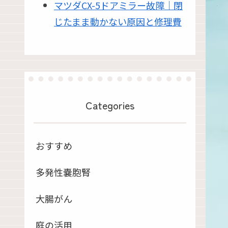
マツダCX-5ドアミラー故障｜閉
じたまま動かない原因と修理費
Categories
おすすめ
多発性嚢胞腎
大腸がん
庭の活用