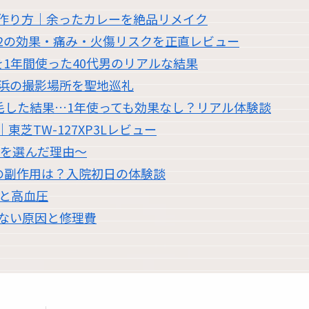
作り方｜余ったカレーを絶品リメイク
2の効果・痛み・火傷リスクを正直レビュー
1年間使った40代男のリアルな結果
浜の撮影場所を聖地巡礼
脱毛した結果…1年使っても効果なし？リアル体験談
芝TW-127XP3Lレビュー
職を選んだ理由〜
の副作用は？入院初日の体験談
過と高血圧
かない原因と修理費