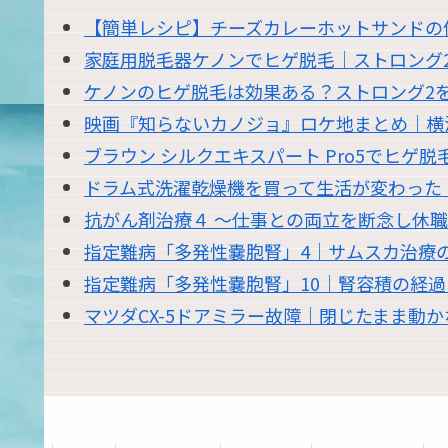
【簡単レシピ】チーズカレーホットサンドの
家庭用脱毛器ケノンでヒゲ脱毛｜ストロング
ケノンのヒゲ脱毛は効果ある？ストロング2を
映画『知らないカノジョ』ロケ地まとめ｜横
ブラウン シルクエキスパート Pro5でヒゲ
ドラム式洗濯乾燥機を買って生活が変わった｜東
抗がん剤治療４ 〜仕事との両立を断念し休
指定難病「多発性嚢胞腎」4｜サムスカ治療
指定難病「多発性嚢胞腎」10｜腎容積の経
マツダCX-5ドアミラー故障｜閉じたまま動