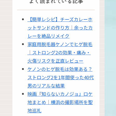
よく読まれている記事
【簡単レシピ】チーズカレーホ
ットサンドの作り方｜余ったカ
レーを絶品リメイク
家庭用脱毛器ケノンでヒゲ脱毛
｜ストロング2の効果・痛み・
火傷リスクを正直レビュー
ケノンのヒゲ脱毛は効果ある？
ストロング2を1年間使った40代
男のリアルな結果
映画『知らないカノジョ』ロケ
地まとめ｜横浜の撮影場所を聖
地巡礼