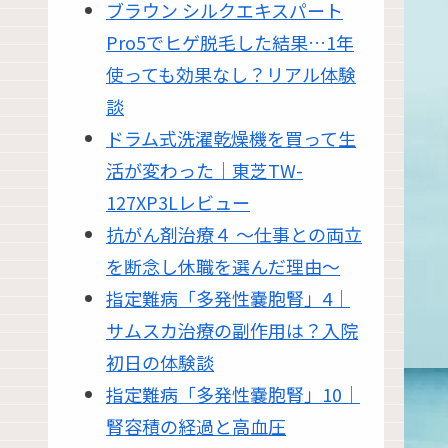
ブラウン シルクエキスパート
Pro5でヒゲ脱毛した結果…1年
使っても効果なし？リアル体験
談
ドラム式洗濯乾燥機を買って生
活が変わった｜東芝TW-
127XP3Lレビュー
抗がん剤治療４ 〜仕事との両立
を断念し休職を選んだ理由〜
指定難病「多発性嚢胞腎」4｜
サムスカ治療の副作用は？入院
初日の体験談
指定難病「多発性嚢胞腎」10｜
腎容積の経過と高血圧