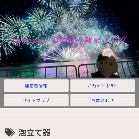
Yamapy☆のゆるり雑記ブログ
運営者情報
ﾌﾟﾗｲﾊﾞｼｰﾎﾟﾘｼｰ
サイトマップ
お問合わせ
泡立て器