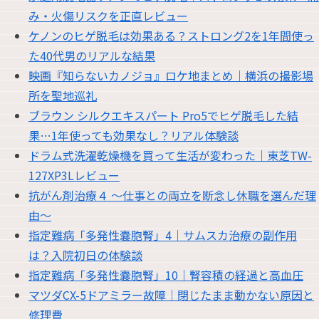
み・火傷リスクを正直レビュー
ケノンのヒゲ脱毛は効果ある？ストロング2を1年間使っ
た40代男のリアルな結果
映画『知らないカノジョ』ロケ地まとめ｜横浜の撮影場
所を聖地巡礼
ブラウン シルクエキスパート Pro5でヒゲ脱毛した結
果…1年使っても効果なし？リアル体験談
ドラム式洗濯乾燥機を買って生活が変わった｜東芝TW-
127XP3Lレビュー
抗がん剤治療４ 〜仕事との両立を断念し休職を選んだ理
由〜
指定難病「多発性嚢胞腎」4｜サムスカ治療の副作用
は？入院初日の体験談
指定難病「多発性嚢胞腎」10｜腎容積の経過と高血圧
マツダCX-5ドアミラー故障｜閉じたまま動かない原因と
修理費