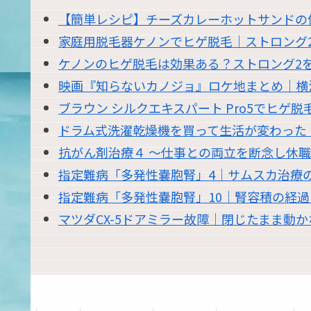
【簡単レシピ】チーズカレーホットサンドの
家庭用脱毛器ケノンでヒゲ脱毛｜ストロング
ケノンのヒゲ脱毛は効果ある？ストロング2を
映画『知らないカノジョ』ロケ地まとめ｜横
ブラウン シルクエキスパート Pro5でヒゲ
ドラム式洗濯乾燥機を買って生活が変わった｜東
抗がん剤治療４ 〜仕事との両立を断念し休
指定難病「多発性嚢胞腎」4｜サムスカ治療
指定難病「多発性嚢胞腎」10｜腎容積の経
マツダCX-5ドアミラー故障｜閉じたまま動