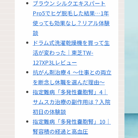
ブラウン シルクエキスパート
Pro5でヒゲ脱毛した結果…1年
使っても効果なし？リアル体験
談
ドラム式洗濯乾燥機を買って生
活が変わった｜東芝TW-
127XP3Lレビュー
抗がん剤治療４ 〜仕事との両立
を断念し休職を選んだ理由〜
指定難病「多発性嚢胞腎」4｜
サムスカ治療の副作用は？入院
初日の体験談
指定難病「多発性嚢胞腎」10｜
腎容積の経過と高血圧