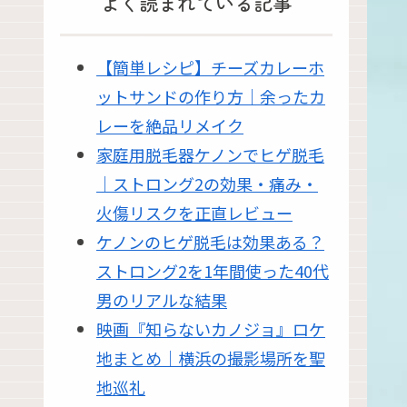
よく読まれている記事
【簡単レシピ】チーズカレーホ
ットサンドの作り方｜余ったカ
レーを絶品リメイク
家庭用脱毛器ケノンでヒゲ脱毛
｜ストロング2の効果・痛み・
火傷リスクを正直レビュー
ケノンのヒゲ脱毛は効果ある？
ストロング2を1年間使った40代
男のリアルな結果
映画『知らないカノジョ』ロケ
地まとめ｜横浜の撮影場所を聖
地巡礼