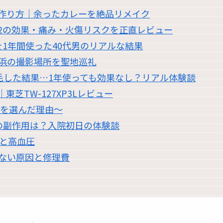
作り方｜余ったカレーを絶品リメイク
2の効果・痛み・火傷リスクを正直レビュー
1年間使った40代男のリアルな結果
浜の撮影場所を聖地巡礼
脱毛した結果…1年使っても効果なし？リアル体験談
芝TW-127XP3Lレビュー
職を選んだ理由〜
の副作用は？入院初日の体験談
過と高血圧
かない原因と修理費