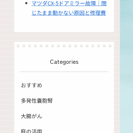
マツダCX-5ドアミラー故障｜閉
じたまま動かない原因と修理費
Categories
おすすめ
多発性嚢胞腎
大腸がん
庭の活用