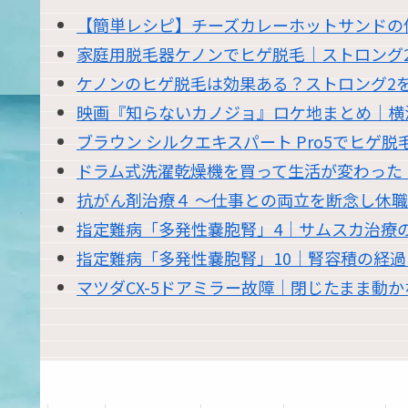
【簡単レシピ】チーズカレーホットサンドの
家庭用脱毛器ケノンでヒゲ脱毛｜ストロング
ケノンのヒゲ脱毛は効果ある？ストロング2を
映画『知らないカノジョ』ロケ地まとめ｜横
ブラウン シルクエキスパート Pro5でヒゲ
ドラム式洗濯乾燥機を買って生活が変わった｜東
抗がん剤治療４ 〜仕事との両立を断念し休
指定難病「多発性嚢胞腎」4｜サムスカ治療
指定難病「多発性嚢胞腎」10｜腎容積の経
マツダCX-5ドアミラー故障｜閉じたまま動