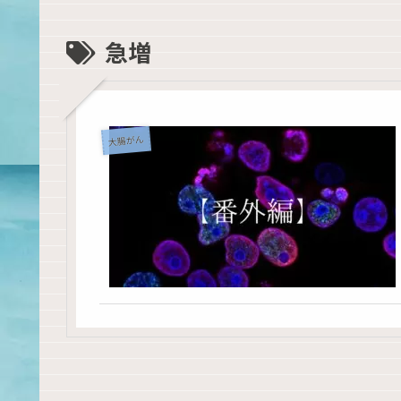
急増
大腸がん