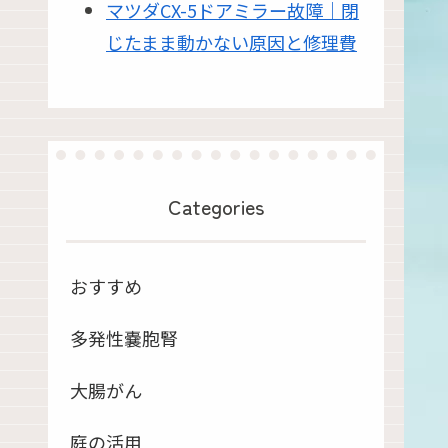
マツダCX-5ドアミラー故障｜閉
じたまま動かない原因と修理費
Categories
おすすめ
多発性嚢胞腎
大腸がん
庭の活用