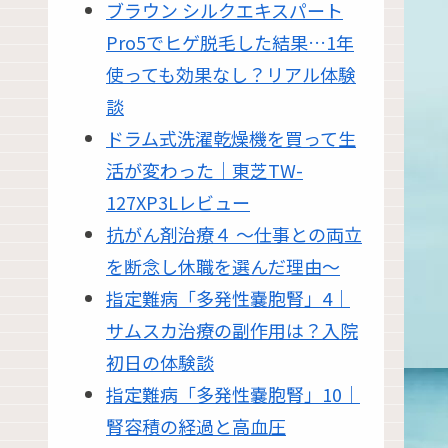
ブラウン シルクエキスパート
Pro5でヒゲ脱毛した結果…1年
使っても効果なし？リアル体験
談
ドラム式洗濯乾燥機を買って生
活が変わった｜東芝TW-
127XP3Lレビュー
抗がん剤治療４ 〜仕事との両立
を断念し休職を選んだ理由〜
指定難病「多発性嚢胞腎」4｜
サムスカ治療の副作用は？入院
初日の体験談
指定難病「多発性嚢胞腎」10｜
腎容積の経過と高血圧