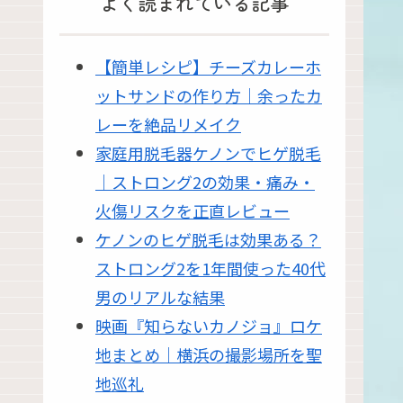
よく読まれている記事
【簡単レシピ】チーズカレーホ
ットサンドの作り方｜余ったカ
レーを絶品リメイク
家庭用脱毛器ケノンでヒゲ脱毛
｜ストロング2の効果・痛み・
火傷リスクを正直レビュー
ケノンのヒゲ脱毛は効果ある？
ストロング2を1年間使った40代
男のリアルな結果
映画『知らないカノジョ』ロケ
地まとめ｜横浜の撮影場所を聖
地巡礼