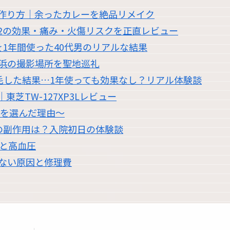
作り方｜余ったカレーを絶品リメイク
2の効果・痛み・火傷リスクを正直レビュー
1年間使った40代男のリアルな結果
浜の撮影場所を聖地巡礼
脱毛した結果…1年使っても効果なし？リアル体験談
芝TW-127XP3Lレビュー
職を選んだ理由〜
の副作用は？入院初日の体験談
過と高血圧
かない原因と修理費