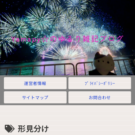
Yamapy☆のゆるり雑記ブログ
運営者情報
ﾌﾟﾗｲﾊﾞｼｰﾎﾟﾘｼｰ
サイトマップ
お問合わせ
形見分け