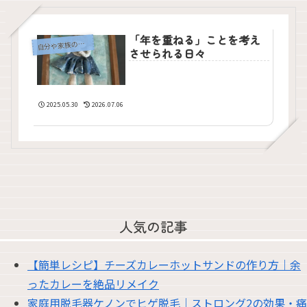
「年を重ねる」ことを考え
自
分や家族のこと
させられる日々
2025.05.30
2026.07.06
人気の記事
【簡単レシピ】チーズカレーホットサンドの作り方｜余
ったカレーを絶品リメイク
家庭用脱毛器ケノンでヒゲ脱毛｜ストロング2の効果・痛