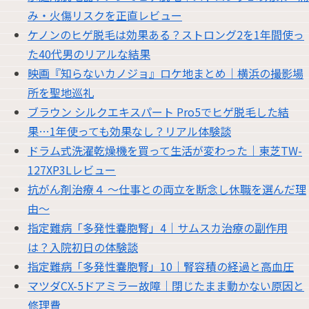
み・火傷リスクを正直レビュー
ケノンのヒゲ脱毛は効果ある？ストロング2を1年間使っ
た40代男のリアルな結果
映画『知らないカノジョ』ロケ地まとめ｜横浜の撮影場
所を聖地巡礼
ブラウン シルクエキスパート Pro5でヒゲ脱毛した結
果…1年使っても効果なし？リアル体験談
ドラム式洗濯乾燥機を買って生活が変わった｜東芝TW-
127XP3Lレビュー
抗がん剤治療４ 〜仕事との両立を断念し休職を選んだ理
由〜
指定難病「多発性嚢胞腎」4｜サムスカ治療の副作用
は？入院初日の体験談
指定難病「多発性嚢胞腎」10｜腎容積の経過と高血圧
マツダCX-5ドアミラー故障｜閉じたまま動かない原因と
修理費