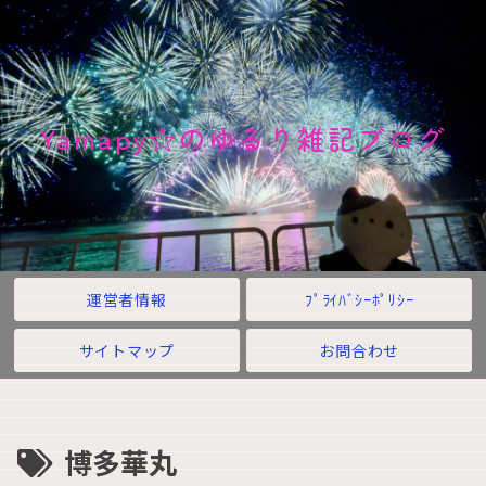
Yamapy☆のゆるり雑記ブログ
運営者情報
ﾌﾟﾗｲﾊﾞｼｰﾎﾟﾘｼｰ
サイトマップ
お問合わせ
博多華丸