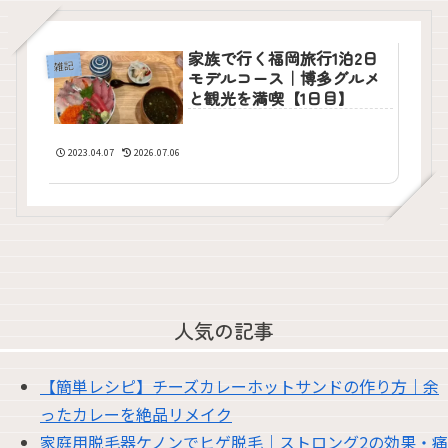
家族で行く福岡旅行1泊2日
雑記
モデルコース｜博多グルメ
と観光を満喫【1日目】
2023.04.07
2026.07.06
人気の記事
【簡単レシピ】チーズカレーホットサンドの作り方｜余
ったカレーを絶品リメイク
家庭用脱毛器ケノンでヒゲ脱毛｜ストロング2の効果・痛