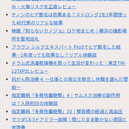
み・火傷リスクを正直レビュー
ケノンのヒゲ脱毛は効果ある？ストロング2を1年間使っ
た40代男のリアルな結果
映画『知らないカノジョ』ロケ地まとめ｜横浜の撮影場
所を聖地巡礼
ブラウン シルクエキスパート Pro5でヒゲ脱毛した結
果…1年使っても効果なし？リアル体験談
ドラム式洗濯乾燥機を買って生活が変わった｜東芝TW-
127XP3Lレビュー
抗がん剤治療４ 〜仕事との両立を断念し休職を選んだ理
由〜
指定難病「多発性嚢胞腎」4｜サムスカ治療の副作用
は？入院初日の体験談
指定難病「多発性嚢胞腎」10｜腎容積の経過と高血圧
マツダCX-5ドアミラー故障｜閉じたまま動かない原因と
修理費