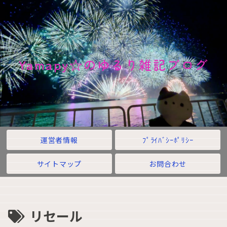
Yamapy☆のゆるり雑記ブログ
運営者情報
ﾌﾟﾗｲﾊﾞｼｰﾎﾟﾘｼｰ
サイトマップ
お問合わせ
リセール