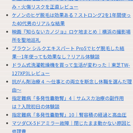
み・火傷リスクを正直レビュー
ケノンのヒゲ脱毛は効果ある？ストロング2を1年間使っ
た40代男のリアルな結果
映画『知らないカノジョ』ロケ地まとめ｜横浜の撮影場
所を聖地巡礼
ブラウン シルクエキスパート Pro5でヒゲ脱毛した結
果…1年使っても効果なし？リアル体験談
ドラム式洗濯乾燥機を買って生活が変わった｜東芝TW-
127XP3Lレビュー
抗がん剤治療４ 〜仕事との両立を断念し休職を選んだ理
由〜
指定難病「多発性嚢胞腎」4｜サムスカ治療の副作用
は？入院初日の体験談
指定難病「多発性嚢胞腎」10｜腎容積の経過と高血圧
マツダCX-5ドアミラー故障｜閉じたまま動かない原因と
修理費