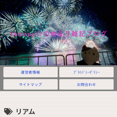
Yamapy☆のゆるり雑記ブログ
運営者情報
ﾌﾟﾗｲﾊﾞｼｰﾎﾟﾘｼｰ
サイトマップ
お問合わせ
リアム