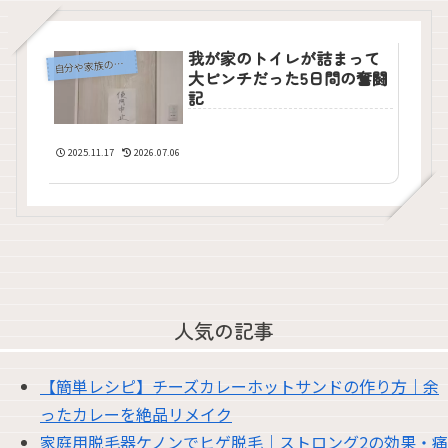
我が家のトイレが詰まって
自
分や家族のこと
大ピンチだった5日間の奮闘
記
2025.11.17
2026.07.06
人気の記事
【簡単レシピ】チーズカレーホットサンドの作り方｜余
ったカレーを絶品リメイク
家庭用脱毛器ケノンでヒゲ脱毛｜ストロング2の効果・痛