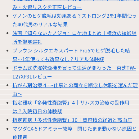
み・火傷リスクを正直レビュー
ケノンのヒゲ脱毛は効果ある？ストロング2を1年間使っ
た40代男のリアルな結果
映画『知らないカノジョ』ロケ地まとめ｜横浜の撮影場
所を聖地巡礼
ブラウン シルクエキスパート Pro5でヒゲ脱毛した結
果…1年使っても効果なし？リアル体験談
ドラム式洗濯乾燥機を買って生活が変わった｜東芝TW-
127XP3Lレビュー
抗がん剤治療４ 〜仕事との両立を断念し休職を選んだ理
由〜
指定難病「多発性嚢胞腎」4｜サムスカ治療の副作用
は？入院初日の体験談
指定難病「多発性嚢胞腎」10｜腎容積の経過と高血圧
マツダCX-5ドアミラー故障｜閉じたまま動かない原因と
修理費