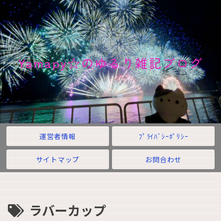
Yamapy☆のゆるり雑記ブログ
運営者情報
ﾌﾟﾗｲﾊﾞｼｰﾎﾟﾘｼｰ
サイトマップ
お問合わせ
ラバーカップ