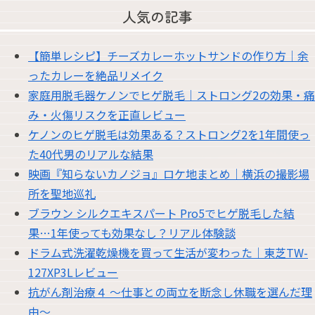
人気の記事
【簡単レシピ】チーズカレーホットサンドの作り方｜余
ったカレーを絶品リメイク
家庭用脱毛器ケノンでヒゲ脱毛｜ストロング2の効果・痛
み・火傷リスクを正直レビュー
ケノンのヒゲ脱毛は効果ある？ストロング2を1年間使っ
た40代男のリアルな結果
映画『知らないカノジョ』ロケ地まとめ｜横浜の撮影場
所を聖地巡礼
ブラウン シルクエキスパート Pro5でヒゲ脱毛した結
果…1年使っても効果なし？リアル体験談
ドラム式洗濯乾燥機を買って生活が変わった｜東芝TW-
127XP3Lレビュー
抗がん剤治療４ 〜仕事との両立を断念し休職を選んだ理
由〜