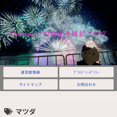
Yamapy☆のゆるり雑記ブログ
運営者情報
ﾌﾟﾗｲﾊﾞｼｰﾎﾟﾘｼｰ
サイトマップ
お問合わせ
マツダ