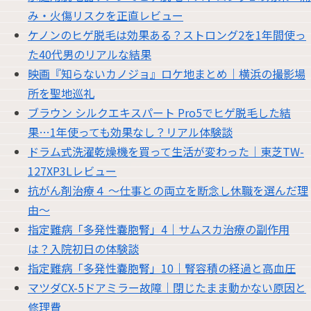
み・火傷リスクを正直レビュー
ケノンのヒゲ脱毛は効果ある？ストロング2を1年間使っ
た40代男のリアルな結果
映画『知らないカノジョ』ロケ地まとめ｜横浜の撮影場
所を聖地巡礼
ブラウン シルクエキスパート Pro5でヒゲ脱毛した結
果…1年使っても効果なし？リアル体験談
ドラム式洗濯乾燥機を買って生活が変わった｜東芝TW-
127XP3Lレビュー
抗がん剤治療４ 〜仕事との両立を断念し休職を選んだ理
由〜
指定難病「多発性嚢胞腎」4｜サムスカ治療の副作用
は？入院初日の体験談
指定難病「多発性嚢胞腎」10｜腎容積の経過と高血圧
マツダCX-5ドアミラー故障｜閉じたまま動かない原因と
修理費