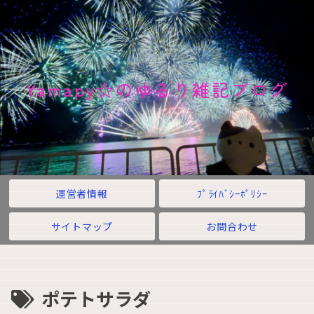
Yamapy☆のゆるり雑記ブログ
運営者情報
ﾌﾟﾗｲﾊﾞｼｰﾎﾟﾘｼｰ
サイトマップ
お問合わせ
ポテトサラダ