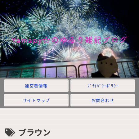
Yamapy☆のゆるり雑記ブログ
運営者情報
ﾌﾟﾗｲﾊﾞｼｰﾎﾟﾘｼｰ
サイトマップ
お問合わせ
ブラウン