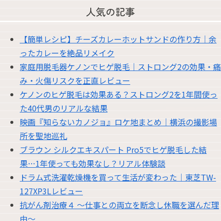
人気の記事
【簡単レシピ】チーズカレーホットサンドの作り方｜余
ったカレーを絶品リメイク
家庭用脱毛器ケノンでヒゲ脱毛｜ストロング2の効果・痛
み・火傷リスクを正直レビュー
ケノンのヒゲ脱毛は効果ある？ストロング2を1年間使っ
た40代男のリアルな結果
映画『知らないカノジョ』ロケ地まとめ｜横浜の撮影場
所を聖地巡礼
ブラウン シルクエキスパート Pro5でヒゲ脱毛した結
果…1年使っても効果なし？リアル体験談
ドラム式洗濯乾燥機を買って生活が変わった｜東芝TW-
127XP3Lレビュー
抗がん剤治療４ 〜仕事との両立を断念し休職を選んだ理
由〜