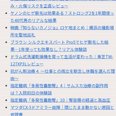
み・火傷リスクを正直レビュー
ケノンのヒゲ脱毛は効果ある？ストロング2を1年間使っ
た40代男のリアルな結果
映画『知らないカノジョ』ロケ地まとめ｜横浜の撮影場
所を聖地巡礼
ブラウン シルクエキスパート Pro5でヒゲ脱毛した結
果…1年使っても効果なし？リアル体験談
ドラム式洗濯乾燥機を買って生活が変わった｜東芝TW-
127XP3Lレビュー
抗がん剤治療４ 〜仕事との両立を断念し休職を選んだ理
由〜
指定難病「多発性嚢胞腎」4｜サムスカ治療の副作用
は？入院初日の体験談
指定難病「多発性嚢胞腎」10｜腎容積の経過と高血圧
マツダCX-5ドアミラー故障｜閉じたまま動かない原因と
修理費