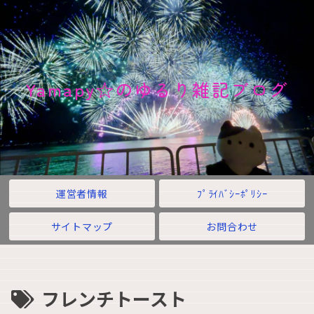
Yamapy☆のゆるり雑記ブログ
運営者情報
ﾌﾟﾗｲﾊﾞｼｰﾎﾟﾘｼｰ
サイトマップ
お問合わせ
フレンチトースト