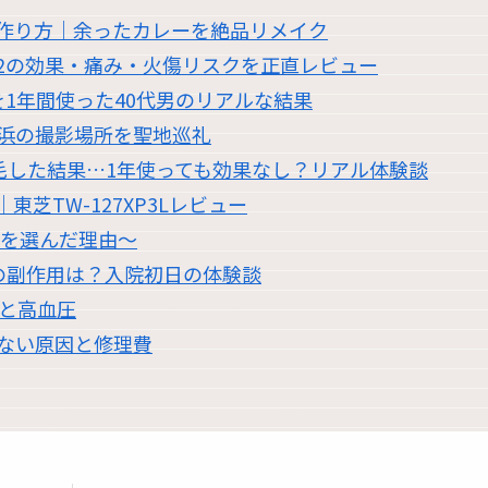
作り方｜余ったカレーを絶品リメイク
2の効果・痛み・火傷リスクを正直レビュー
1年間使った40代男のリアルな結果
浜の撮影場所を聖地巡礼
脱毛した結果…1年使っても効果なし？リアル体験談
芝TW-127XP3Lレビュー
職を選んだ理由〜
の副作用は？入院初日の体験談
過と高血圧
かない原因と修理費