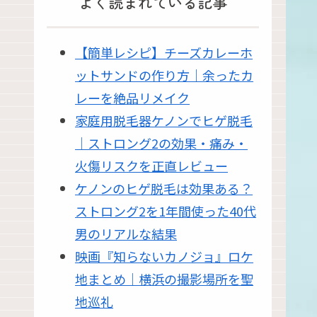
よく読まれている記事
【簡単レシピ】チーズカレーホ
ットサンドの作り方｜余ったカ
レーを絶品リメイク
家庭用脱毛器ケノンでヒゲ脱毛
｜ストロング2の効果・痛み・
火傷リスクを正直レビュー
ケノンのヒゲ脱毛は効果ある？
ストロング2を1年間使った40代
男のリアルな結果
映画『知らないカノジョ』ロケ
地まとめ｜横浜の撮影場所を聖
地巡礼