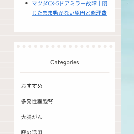
マツダCX-5ドアミラー故障｜閉
じたまま動かない原因と修理費
Categories
おすすめ
多発性嚢胞腎
大腸がん
庭の活用