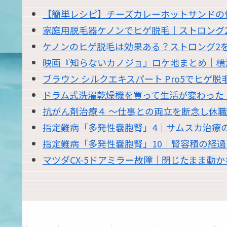
【簡単レシピ】チーズカレーホットサンドの
家庭用脱毛器ケノンでヒゲ脱毛｜ストロング
ケノンのヒゲ脱毛は効果ある？ストロング2を
映画『知らないカノジョ』ロケ地まとめ｜横
ブラウン シルクエキスパート Pro5でヒゲ
ドラム式洗濯乾燥機を買って生活が変わった｜東
抗がん剤治療４ 〜仕事との両立を断念し休
指定難病「多発性嚢胞腎」4｜サムスカ治療
指定難病「多発性嚢胞腎」10｜腎容積の経
マツダCX-5ドアミラー故障｜閉じたまま動