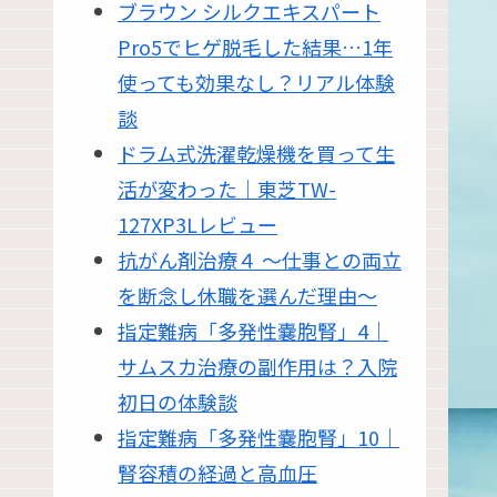
ブラウン シルクエキスパート
Pro5でヒゲ脱毛した結果…1年
使っても効果なし？リアル体験
談
ドラム式洗濯乾燥機を買って生
活が変わった｜東芝TW-
127XP3Lレビュー
抗がん剤治療４ 〜仕事との両立
を断念し休職を選んだ理由〜
指定難病「多発性嚢胞腎」4｜
サムスカ治療の副作用は？入院
初日の体験談
指定難病「多発性嚢胞腎」10｜
腎容積の経過と高血圧