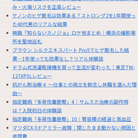
み・火傷リスクを正直レビュー
ケノンのヒゲ脱毛は効果ある？ストロング2を1年間使っ
た40代男のリアルな結果
映画『知らないカノジョ』ロケ地まとめ｜横浜の撮影場
所を聖地巡礼
ブラウン シルクエキスパート Pro5でヒゲ脱毛した結
果…1年使っても効果なし？リアル体験談
ドラム式洗濯乾燥機を買って生活が変わった｜東芝TW-
127XP3Lレビュー
抗がん剤治療４ 〜仕事との両立を断念し休職を選んだ理
由〜
指定難病「多発性嚢胞腎」4｜サムスカ治療の副作用
は？入院初日の体験談
指定難病「多発性嚢胞腎」10｜腎容積の経過と高血圧
マツダCX-5ドアミラー故障｜閉じたまま動かない原因と
修理費