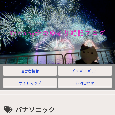
Yamapy☆のゆるり雑記ブログ
運営者情報
ﾌﾟﾗｲﾊﾞｼｰﾎﾟﾘｼｰ
サイトマップ
お問合わせ
パナソニック