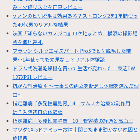
み・火傷リスクを正直レビュー
ケノンのヒゲ脱毛は効果ある？ストロング2を1年間使っ
た40代男のリアルな結果
映画『知らないカノジョ』ロケ地まとめ｜横浜の撮影場
所を聖地巡礼
ブラウン シルクエキスパート Pro5でヒゲ脱毛した結
果…1年使っても効果なし？リアル体験談
ドラム式洗濯乾燥機を買って生活が変わった｜東芝TW-
127XP3Lレビュー
抗がん剤治療４ 〜仕事との両立を断念し休職を選んだ理
由〜
指定難病「多発性嚢胞腎」4｜サムスカ治療の副作用
は？入院初日の体験談
指定難病「多発性嚢胞腎」10｜腎容積の経過と高血圧
マツダCX-5ドアミラー故障｜閉じたまま動かない原因と
修理費