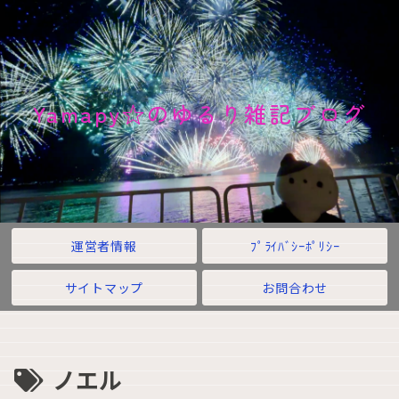
Yamapy☆のゆるり雑記ブログ
運営者情報
ﾌﾟﾗｲﾊﾞｼｰﾎﾟﾘｼｰ
サイトマップ
お問合わせ
ノエル