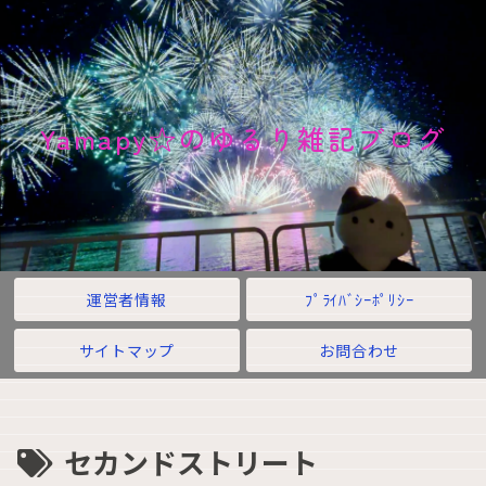
Yamapy☆のゆるり雑記ブログ
運営者情報
ﾌﾟﾗｲﾊﾞｼｰﾎﾟﾘｼｰ
サイトマップ
お問合わせ
セカンドストリート