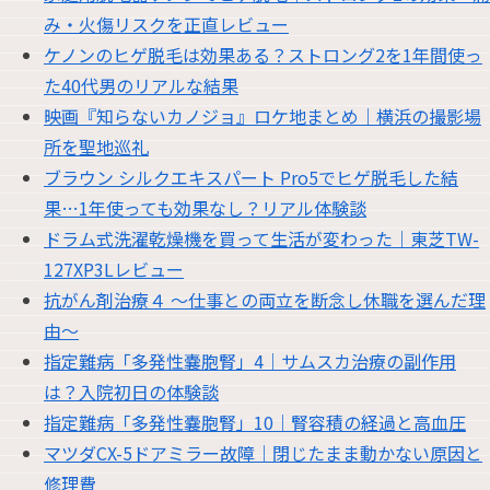
み・火傷リスクを正直レビュー
ケノンのヒゲ脱毛は効果ある？ストロング2を1年間使っ
た40代男のリアルな結果
映画『知らないカノジョ』ロケ地まとめ｜横浜の撮影場
所を聖地巡礼
ブラウン シルクエキスパート Pro5でヒゲ脱毛した結
果…1年使っても効果なし？リアル体験談
ドラム式洗濯乾燥機を買って生活が変わった｜東芝TW-
127XP3Lレビュー
抗がん剤治療４ 〜仕事との両立を断念し休職を選んだ理
由〜
指定難病「多発性嚢胞腎」4｜サムスカ治療の副作用
は？入院初日の体験談
指定難病「多発性嚢胞腎」10｜腎容積の経過と高血圧
マツダCX-5ドアミラー故障｜閉じたまま動かない原因と
修理費