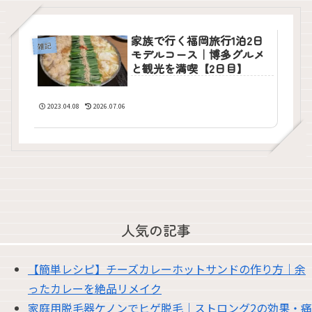
家族で行く福岡旅行1泊2日
雑記
モデルコース｜博多グルメ
と観光を満喫【2日目】
2023.04.08
2026.07.06
人気の記事
【簡単レシピ】チーズカレーホットサンドの作り方｜余
ったカレーを絶品リメイク
家庭用脱毛器ケノンでヒゲ脱毛｜ストロング2の効果・痛