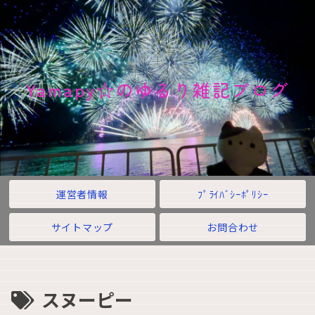
Yamapy☆のゆるり雑記ブログ
運営者情報
ﾌﾟﾗｲﾊﾞｼｰﾎﾟﾘｼｰ
サイトマップ
お問合わせ
スヌーピー