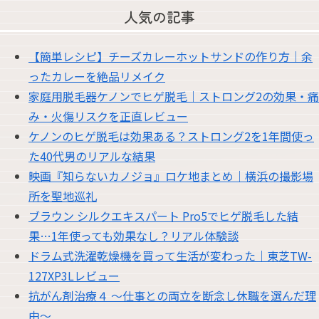
人気の記事
【簡単レシピ】チーズカレーホットサンドの作り方｜余
ったカレーを絶品リメイク
家庭用脱毛器ケノンでヒゲ脱毛｜ストロング2の効果・痛
み・火傷リスクを正直レビュー
ケノンのヒゲ脱毛は効果ある？ストロング2を1年間使っ
た40代男のリアルな結果
映画『知らないカノジョ』ロケ地まとめ｜横浜の撮影場
所を聖地巡礼
ブラウン シルクエキスパート Pro5でヒゲ脱毛した結
果…1年使っても効果なし？リアル体験談
ドラム式洗濯乾燥機を買って生活が変わった｜東芝TW-
127XP3Lレビュー
抗がん剤治療４ 〜仕事との両立を断念し休職を選んだ理
由〜