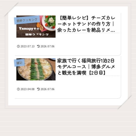
【簡単レシピ】チーズカレ
簡単クッキング
ーホットサンドの作り方｜
余ったカレーを絶品リメイ
ク
2023.07.13
2026.07.06
家族で行く福岡旅行1泊2日
雑記
モデルコース｜博多グルメ
と観光を満喫【2日目】
2023.04.08
2026.07.06