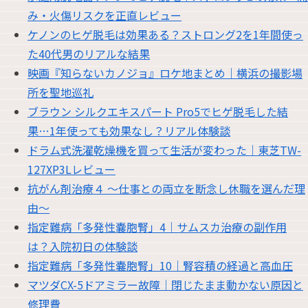
み・火傷リスクを正直レビュー
ケノンのヒゲ脱毛は効果ある？ストロング2を1年間使っ
た40代男のリアルな結果
映画『知らないカノジョ』ロケ地まとめ｜横浜の撮影場
所を聖地巡礼
ブラウン シルクエキスパート Pro5でヒゲ脱毛した結
果…1年使っても効果なし？リアル体験談
ドラム式洗濯乾燥機を買って生活が変わった｜東芝TW-
127XP3Lレビュー
抗がん剤治療４ 〜仕事との両立を断念し休職を選んだ理
由〜
指定難病「多発性嚢胞腎」4｜サムスカ治療の副作用
は？入院初日の体験談
指定難病「多発性嚢胞腎」10｜腎容積の経過と高血圧
マツダCX-5ドアミラー故障｜閉じたまま動かない原因と
修理費