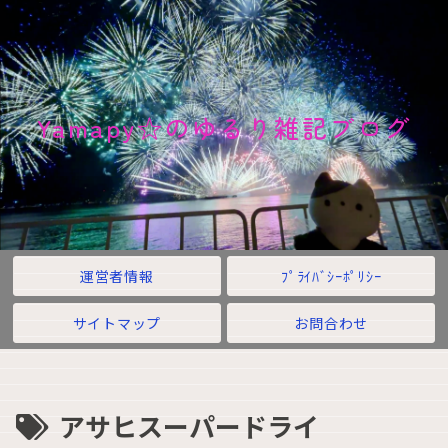
Yamapy☆のゆるり雑記ブログ
運営者情報
ﾌﾟﾗｲﾊﾞｼｰﾎﾟﾘｼｰ
サイトマップ
お問合わせ
アサヒスーパードライ