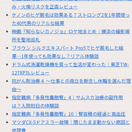
み・火傷リスクを正直レビュー
ケノンのヒゲ脱毛は効果ある？ストロング2を1年間使っ
た40代男のリアルな結果
映画『知らないカノジョ』ロケ地まとめ｜横浜の撮影場
所を聖地巡礼
ブラウン シルクエキスパート Pro5でヒゲ脱毛した結
果…1年使っても効果なし？リアル体験談
ドラム式洗濯乾燥機を買って生活が変わった｜東芝TW-
127XP3Lレビュー
抗がん剤治療４ 〜仕事との両立を断念し休職を選んだ理
由〜
指定難病「多発性嚢胞腎」4｜サムスカ治療の副作用
は？入院初日の体験談
指定難病「多発性嚢胞腎」10｜腎容積の経過と高血圧
マツダCX-5ドアミラー故障｜閉じたまま動かない原因と
修理費