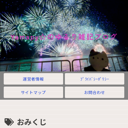
Yamapy☆のゆるり雑記ブログ
運営者情報
ﾌﾟﾗｲﾊﾞｼｰﾎﾟﾘｼｰ
サイトマップ
お問合わせ
おみくじ