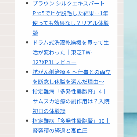
ブラウン シルクエキスパート
Pro5でヒゲ脱毛した結果…1年
使っても効果なし？リアル体験
談
ドラム式洗濯乾燥機を買って生
活が変わった｜東芝TW-
127XP3Lレビュー
抗がん剤治療４ 〜仕事との両立
を断念し休職を選んだ理由〜
指定難病「多発性嚢胞腎」4｜
サムスカ治療の副作用は？入院
初日の体験談
指定難病「多発性嚢胞腎」10｜
腎容積の経過と高血圧