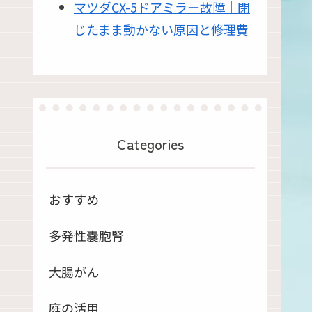
マツダCX-5ドアミラー故障｜閉
じたまま動かない原因と修理費
Categories
おすすめ
多発性嚢胞腎
大腸がん
庭の活用