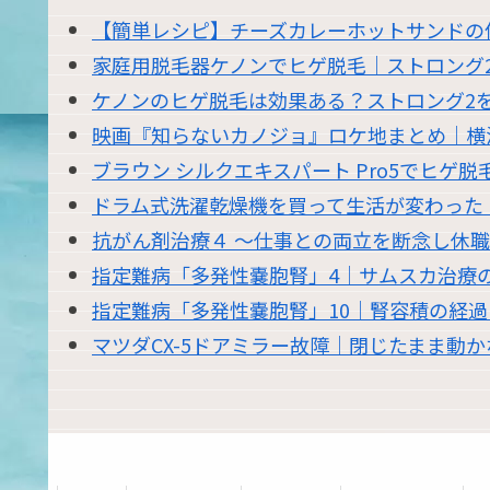
【簡単レシピ】チーズカレーホットサンドの
家庭用脱毛器ケノンでヒゲ脱毛｜ストロング
ケノンのヒゲ脱毛は効果ある？ストロング2を
映画『知らないカノジョ』ロケ地まとめ｜横
ブラウン シルクエキスパート Pro5でヒゲ
ドラム式洗濯乾燥機を買って生活が変わった｜東
抗がん剤治療４ 〜仕事との両立を断念し休
指定難病「多発性嚢胞腎」4｜サムスカ治療
指定難病「多発性嚢胞腎」10｜腎容積の経
マツダCX-5ドアミラー故障｜閉じたまま動