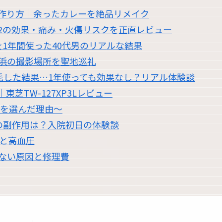
作り方｜余ったカレーを絶品リメイク
2の効果・痛み・火傷リスクを正直レビュー
1年間使った40代男のリアルな結果
浜の撮影場所を聖地巡礼
脱毛した結果…1年使っても効果なし？リアル体験談
芝TW-127XP3Lレビュー
職を選んだ理由〜
の副作用は？入院初日の体験談
過と高血圧
かない原因と修理費