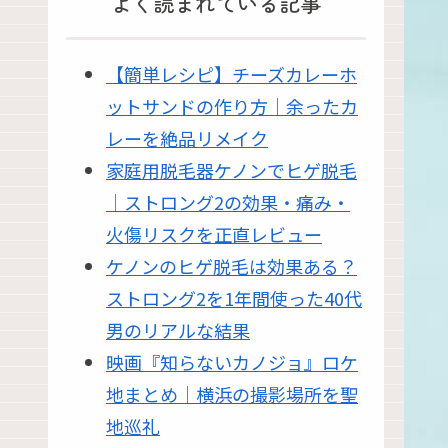
よく読まれている記事
【簡単レシピ】チーズカレーホ
ットサンドの作り方｜余ったカ
レーを絶品リメイク
家庭用脱毛器ケノンでヒゲ脱毛
｜ストロング2の効果・痛み・
火傷リスクを正直レビュー
ケノンのヒゲ脱毛は効果ある？
ストロング2を1年間使った40代
男のリアルな結果
映画『知らないカノジョ』ロケ
地まとめ｜横浜の撮影場所を聖
地巡礼